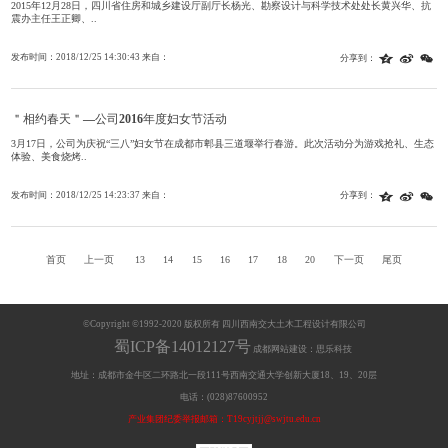
2015年12月28日，四川省住房和城乡建设厅副厅长杨光、勘察设计与科学技术处处长黄兴华、抗
震办主任王正卿、..
发布时间：2018/12/25 14:30:43 来自：
分享到：
＂相约春天＂—公司2016年度妇女节活动
3月17日，公司为庆祝“三八”妇女节在成都市郫县三道堰举行春游。此次活动分为游戏抢礼、生态
体验、美食烧烤..
发布时间：2018/12/25 14:23:37 来自：
分享到：
首页
上一页
13
14
15
16
17
18
20
下一页
尾页
©Copyright ©1992-2020 版权所有 四川西南交大土木工程设计有限公司
蜀ICP备14012127号
成都网站建设：思乐科技
地址：成都市金牛区二环路北一段111号西南交通大学创新大厦18、19、20层
电话：(028)87600952
产业集团纪委举报邮箱：T19cyjtjj@swjtu.edu.cn