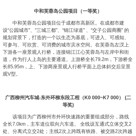
中和芙蓉岛公园项目（一等奖）
中和芙蓉岛公园项目位于成都市高新区。在成都市建
设“公园城市”、“三城三都”、“锦江绿道” 、“交子公园商圈” 的
规划背景下，打造的一个以生态为基底，可进入、可感知、
可参与、可欣赏、可消费的城市滨水空间。在芙蓉岛左汊上
下游各一座景观人行桥，连接锦江江心芙蓉岛与左岸中和街
道，作为行人上岛的主要通道。上游桥全长79.2m，下游桥全
长85.95m，上、下游两座景观人行桥平面上总体斜交后呈景
观V型。
广西柳州汽车城-东外环柳东段工程（K0 000~K7 000） (二
等奖)
该项目为广西柳州市外环快速路的重要组成部分，路线
全长7.0km，主车道位双向六车道。 全线设互通式立体交叉2
处、分离式立交2处；主线2次上跨既有铁路、被交路2次跨越