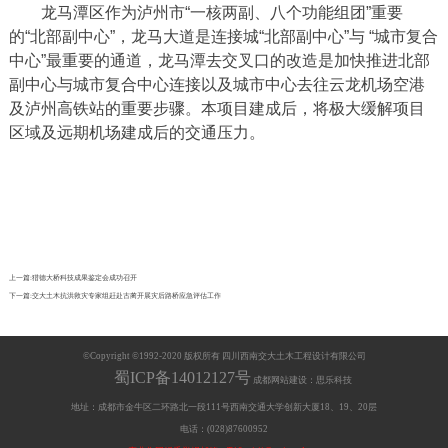
龙马潭区作为泸州市“一核两副、八个功能组团”重要
的“北部副中心”，龙马大道是连接城“北部副中心”与 “城市复合
中心”最重要的通道，龙马潭去交叉口的改造是加快推进北部
副中心与城市复合中心连接以及城市中心去往云龙机场空港
及泸州高铁站的重要步骤。本项目建成后，将极大缓解项目
区域及远期机场建成后的交通压力。
上一篇:猎德大桥科技成果鉴定会成功召开
下一篇:交大土木抗洪救灾专家组赶赴古蔺开展灾后路桥应急评估工作
©Copyright ©1992-2020 版权所有 四川西南交大土木工程设计有限公司
蜀ICP备14012127号
成都网站建设：思乐科技
地址：成都市金牛区二环路北一段111号西南交通大学创新大厦18、19、20层
电话：(028)87600952